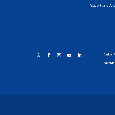
Report and Ana
Jakar
Surab