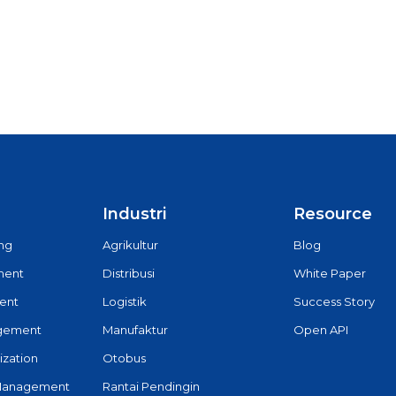
Industri
Resource
ing
Agrikultur
Blog
ment
Distribusi
White Paper
ent
Logistik
Success Story
agement
Manufaktur
Open API
ization
Otobus
Management
Rantai Pendingin