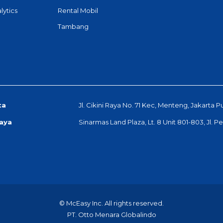
lytics
Rental Mobil
Tambang
ta
Jl. Cikini Raya No. 71 Kec, Menteng, Jakarta P
aya
Sinarmas Land Plaza, Lt. 8 Unit 801-803, Jl. 
© McEasy Inc. All rights reserved.
PT. Otto Menara Globalindo