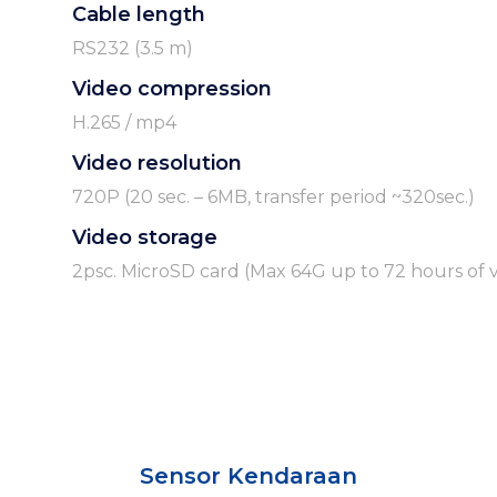
Cable length
RS232 (3.5 m)
Video compression
H.265 / mp4
Video resolution
720P (20 sec. – 6MB, transfer period ~320sec.)
Video storage
2psc. MicroSD card (Max 64G up to 72 hours of 
Sensor Kendaraan