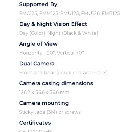
Supported By
FMC125, FMM125, FMU125, FMU126, FMB125
Day & Night Vision Eﬀect
Day (Color), Night (Black & White)
Angle of View
Horizontal 120°, Vertical 70°
Dual Camera
Front and Rear (equal characteristics)
Camera casing dimensions
126.2 x 36.6 x 36.6 mm
Camera mounting
Sticky tape (3M) or screws
Certificates
CE, FCC, RoHS