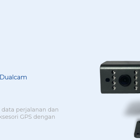
Dualcam
ata perjalanan dan
aksesori GPS dengan