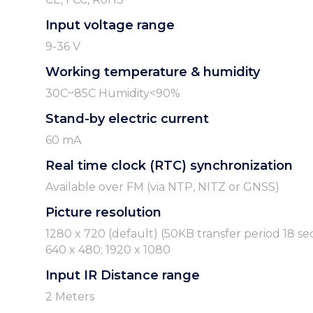
Input voltage range
9-36 V
Working temperature & humidity
30C~85C Humidity<90%
Stand-by electric current
60 mA
Real time clock (RTC) synchronization
Available over FM (via NTP, NITZ or GNSS)
Picture resolution
1280 x 720 (default) (50KB transfer period 18 sec
640 x 480; 1920 x 1080
Input IR Distance range
2 Meters