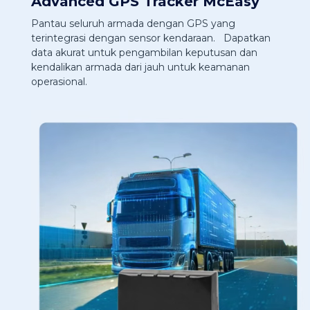
Advanced GPS Tracker McEasy
Pantau seluruh armada dengan GPS yang
terintegrasi dengan sensor kendaraan. Dapatkan
data akurat untuk pengambilan keputusan dan
kendalikan armada dari jauh untuk keamanan
operasional.
P