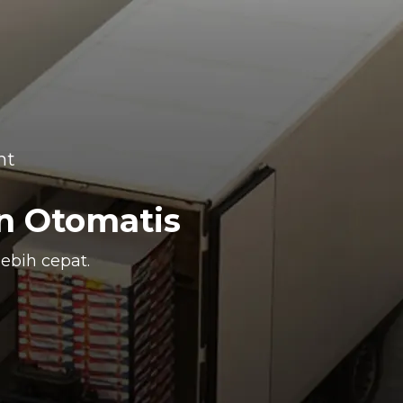
nt
n Otomatis
ebih cepat.