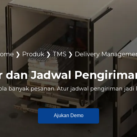
ome
❯
Produk
❯
TMS
❯
Delivery Manageme
r dan Jadwal Pengirima
la banyak pesanan. Atur jadwal pengiriman jadi l
Ajukan Demo