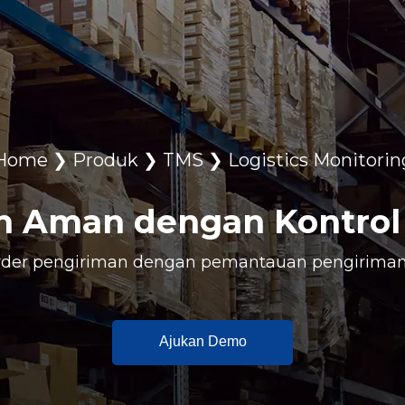
Home
❯
Produk
❯
TMS
❯
Logistics Monitorin
n Aman dengan Kontrol 
rder pengiriman dengan pemantauan pengiriman s
Ajukan Demo