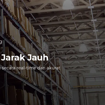
g
Jarak Jauh
ecara real-time dan akurat