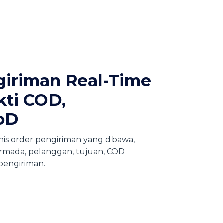
giriman Real-Time
ti COD,
oD
s order pengiriman yang dibawa,
armada, pelanggan, tujuan, COD
 pengiriman.