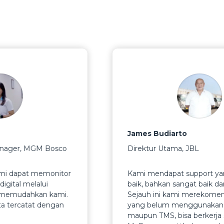
James Budiarto
 Bosco
Direktur Utama
,
JBL
emonitor
Kami mendapat support yang cukup
lui
baik, bahkan sangat baik dari McEasy.
an kami.
Sejauh ini kami merekomendasikan ba
 dengan
yang belum menggunakan VSMS
maupun TMS, bisa berkerja sama den