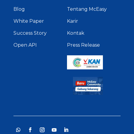
Blog
Tentang McEasy
White Paper
Karir
Success Story
Kontak
Open API
Press Release