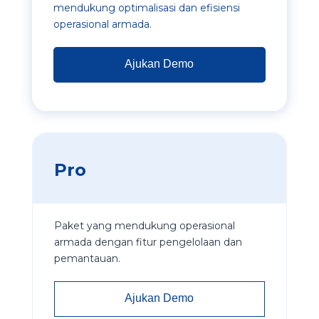
mendukung optimalisasi dan efisiensi
operasional armada.
Ajukan Demo
Pro
Paket yang mendukung operasional
armada dengan fitur pengelolaan dan
pemantauan.
Ajukan Demo