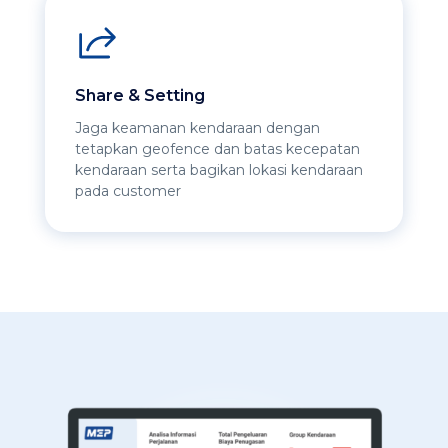
Share & Setting
Jaga keamanan kendaraan dengan
tetapkan geofence dan batas kecepatan
kendaraan serta bagikan lokasi kendaraan
pada customer