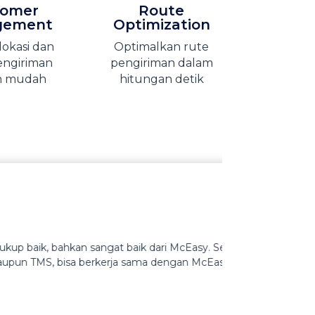
tomer
Route
gement
Optimization
lokasi dan
Optimalkan rute
engiriman
pengiriman dalam
n mudah
hitungan detik
ni kami merekomendasikan bagi yang
halnya sudah kami lakukan.