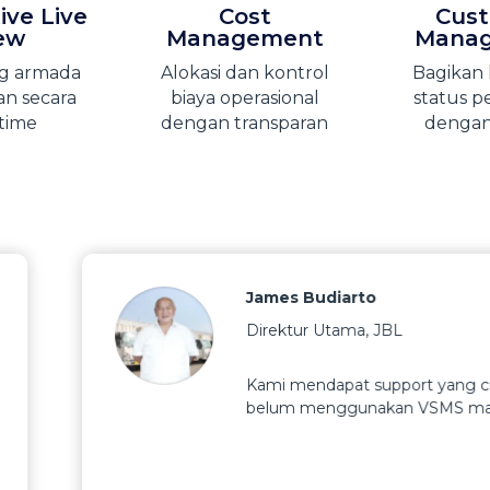
ive Live
Cost
Cus
ew
Management
Mana
ng armada
Alokasi dan kontrol
Bagikan 
an secara
biaya operasional
status p
-time
dengan transparan
denga
t yang cukup baik, bahkan sangat baik dari McEasy. Sejauh i
SMS maupun TMS, bisa berkerja sama dengan McEasy seperti 