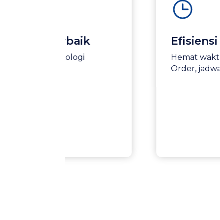
k
Efisiensi Operasional H
Hemat waktu lebih banyak dari p
Order, jadwal pengiriman hingga 