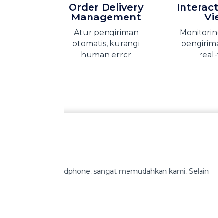
Order Delivery
Interact
Management
Vi
Atur pengiriman
Monitori
otomatis, kurangi
pengirim
human error
real
James Budiarto
Direktur Utama
,
JBL
 Selain
Kami mendapat suppor
belum menggunakan V