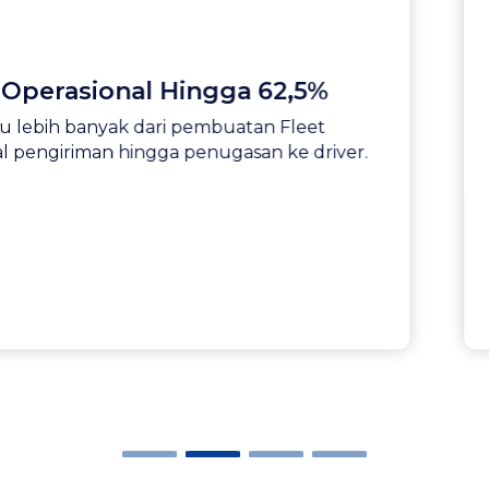
ingga 62,5%
Integrasi API 
embuatan Fleet
TMS Digital dapat diin
penugasan ke driver.
ERP & WMS untuk men