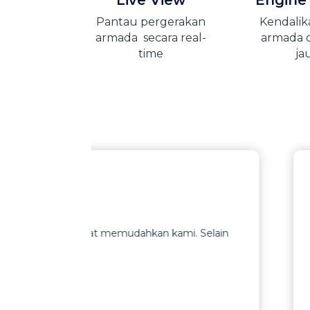
Live View
Engine
Pantau pergerakan
Kendalik
armada secara real-
armada d
time
ja
James Bud
Direktur 
hkan kami. Selain
Kami menda
belum men