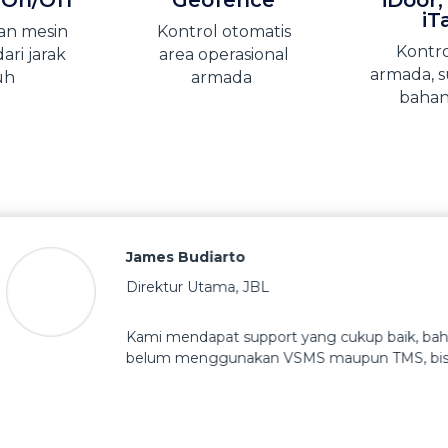
 On/Off
Geofence
iDoor,
iT
an mesin
Kontrol otomatis
Kontro
ari jarak
area operasional
armada, s
uh
armada
bahan
iarto
Utama
,
JBL
pat support yang cukup baik, bahkan sangat baik dari McEasy.
ggunakan VSMS maupun TMS, bisa berkerja sama dengan McEasy