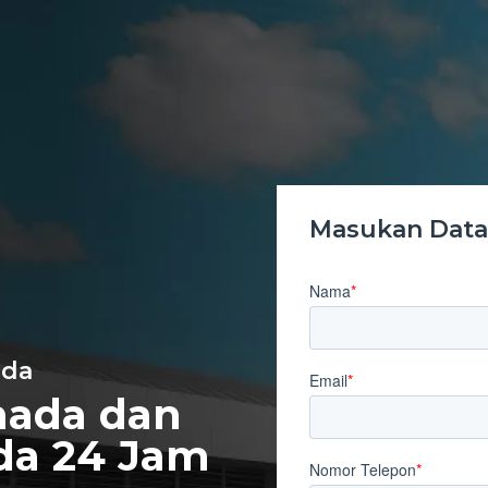
Masukan Data 
ada
mada dan
da 24 Jam