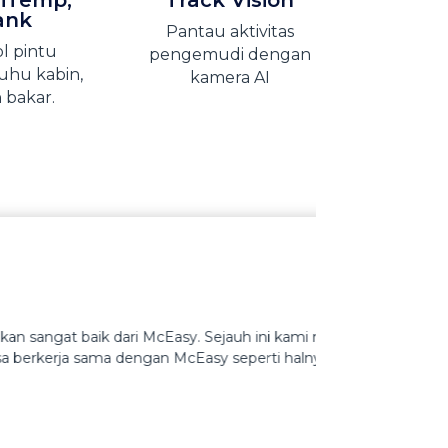
 iTemp,
Track Vision
ank
Pantau aktivitas
l pintu
pengemudi dengan
uhu kabin,
kamera AI
 bakar.
 Sejauh ini kami merekomendasikan bagi yang
 seperti halnya sudah kami lakukan.