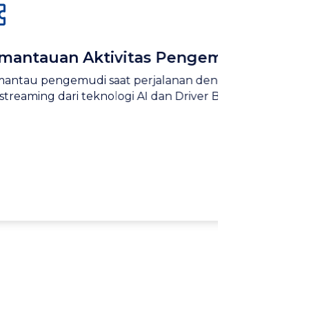
 Aktivitas Pengemudi
An
mudi saat perjalanan dengan video
Men
ari teknologi AI dan Driver Behaviour
da