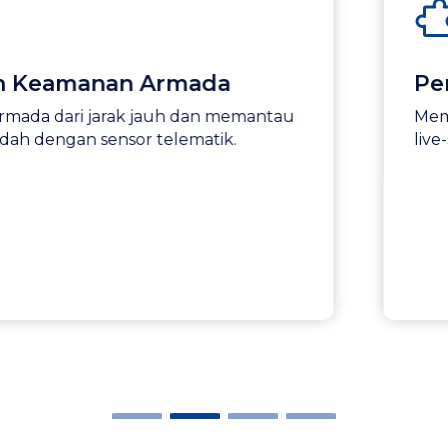
nan Armada
Pemantauan
arak jauh dan memantau
Memantau penge
ensor telematik.
live-streaming d