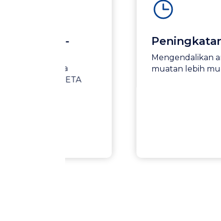
eal-
Peningkatan Keama
Mengendalikan armada dari j
rmada
muatan lebih mudah dengan s
 dan ETA