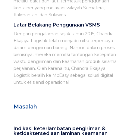
melalui darat dan laut, termasuk penggunaan
kontainer yang melayani wilayah Sumatera,
Kalimantan, dan Sulawesi
Latar Belakang Penggunaan VSMS
Dengan pengalaman sejak tahun 2015, Chandra
Ekajaya Logistik telah menjadi mitra terpercaya
dalam pengiriman barang. Namun dalam proses
bisnisnya, mereka memiliki tantangan ketepatan
waktu pengiriman dan keamanan produk selama
perjalanan. Oleh karena itu, Chandra Ekajaya
Logistik beralih ke McEasy sebagai solusi digital
untuk efisiensi operasional.
Masalah
Indikasi keterlambatan pengiriman &
ketidaktersediaan jaminan keamanan