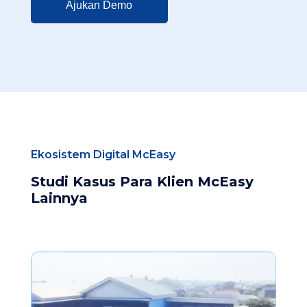
Ajukan Demo
Ekosistem Digital McEasy
Studi Kasus Para Klien McEasy
Lainnya