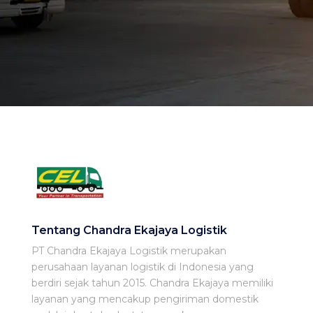
Tentang Chandra Ekajaya Logistik
PT Chandra Ekajaya Logistik merupakan
perusahaan layanan logistik di Indonesia yang
berdiri sejak tahun 2015. Chandra Ekajaya memiliki
layanan yang mencakup pengiriman domestik