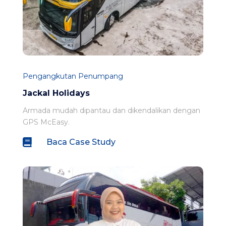
Pengangkutan Penumpang
Jackal Holidays
Armada mudah dipantau dan dikendalikan dengan
GPS McEasy.

Baca Case Study