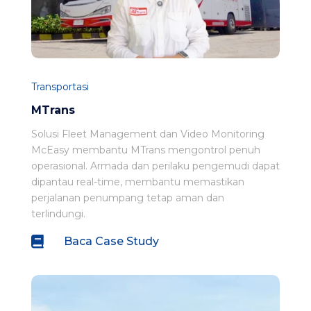
Transportasi
MTrans
Solusi Fleet Management dan Video Monitoring
McEasy membantu MTrans mengontrol penuh
operasional. Armada dan perilaku pengemudi dapat
dipantau real-time, membantu memastikan
perjalanan penumpang tetap aman dan
terlindungi.

Baca Case Study