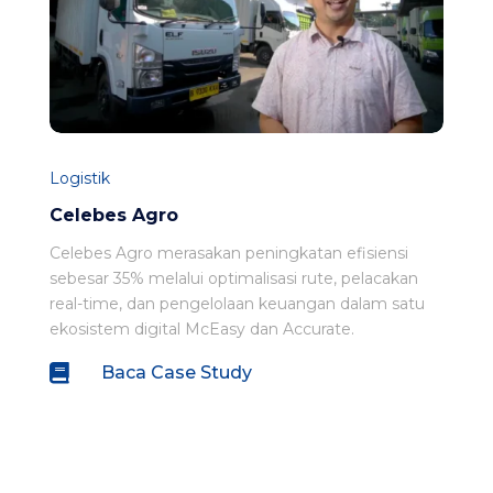
Logistik
Celebes Agro
Celebes Agro merasakan peningkatan efisiensi
sebesar 35% melalui optimalisasi rute, pelacakan
real-time, dan pengelolaan keuangan dalam satu
ekosistem digital McEasy dan Accurate.

Baca Case Study