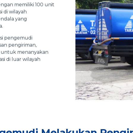
engan memiliki 100 unit
 di wilayah
endala yang
a.
asi pengemudi
san pengiriman,
li untuk menanyakan
i di luar wilayah
ngemudi Melakukan Pengir