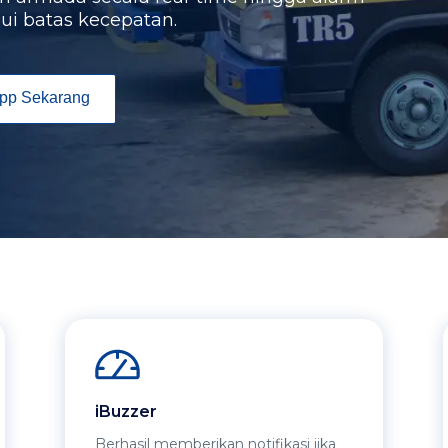
i batas kecepatan.
pp Sekarang
iBuzzer
Berhasil memberikan notifikasi jika