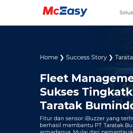
Solus
Home
❯
Success Story
❯
Tarat
Fleet Manageme
Sukses Tingkat
Taratak Bumind
Fitur dan sensor iBuzzer yang t
berhasil membantu PT Taratak 
armadanya. Mulai dari pemantaua