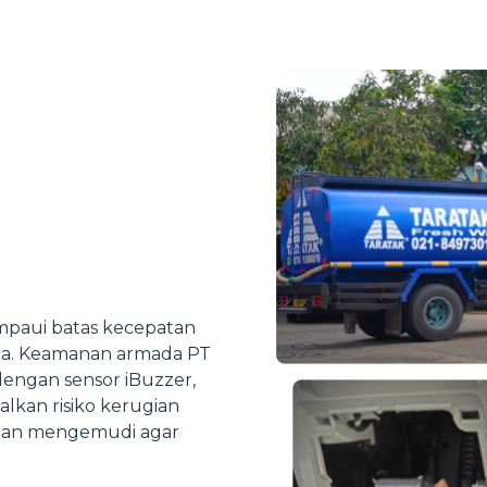
mpaui batas kecepatan
a. Keamanan armada PT
engan sensor iBuzzer,
kan risiko kerugian
atan mengemudi agar