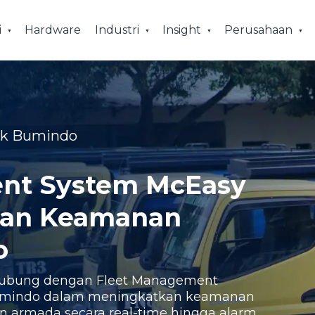
i
Hardware
Industri
Insight
Perusahaan
ak Bumindo
nt System McEasy
kan Keamanan
o
erhubung dengan Fleet Management
Bumindo dalam meningkatkan keamanan
n armada secara real-time hingga alarm