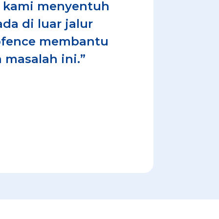
ir kami menyentuh
da di luar jalur
eofence membantu
 masalah ini.”