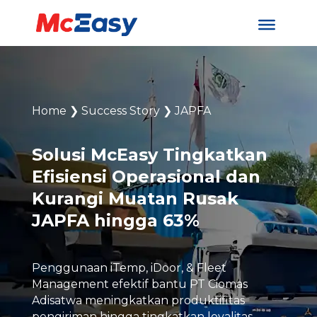
Home
❯
Success Story
❯
JAPFA
Solusi McEasy Tingkatkan
Efisiensi Operasional dan
Kurangi Muatan Rusak
JAPFA hingga 63%
Penggunaan iTemp, iDoor, & Fleet
Management efektif bantu PT Ciomas
Adisatwa meningkatkan produktifitas
pengiriman hingga tingkatkan loyalitas