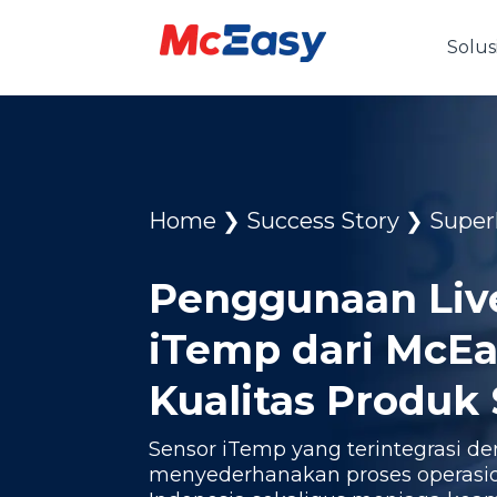
Solus
Home
❯
Success Story
❯
Super
Penggunaan Liv
iTemp dari McEa
Kualitas Produk
Sensor iTemp yang terintegrasi d
menyederhanakan proses operasio