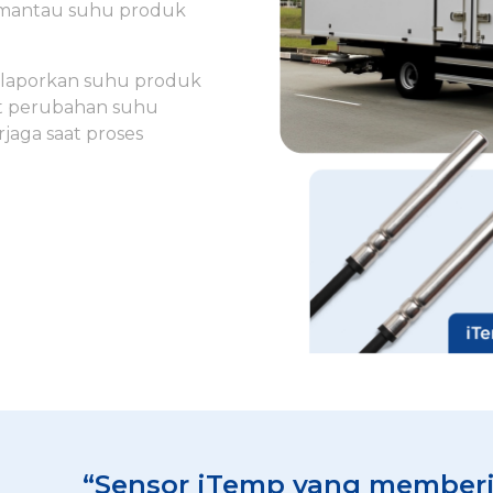
emantau suhu produk
elaporkan suhu produk
pat perubahan suhu
rjaga saat proses
“Sensor iTemp yang memberik