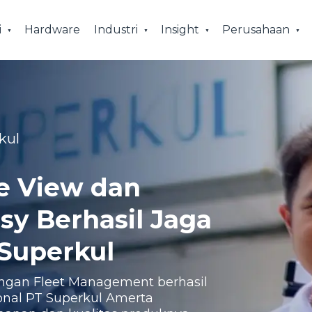
i
Hardware
Industri
Insight
Perusahaan
kul
e View dan
sy Berhasil Jaga
 Superkul
engan Fleet Management berhasil
nal PT Superkul Amerta