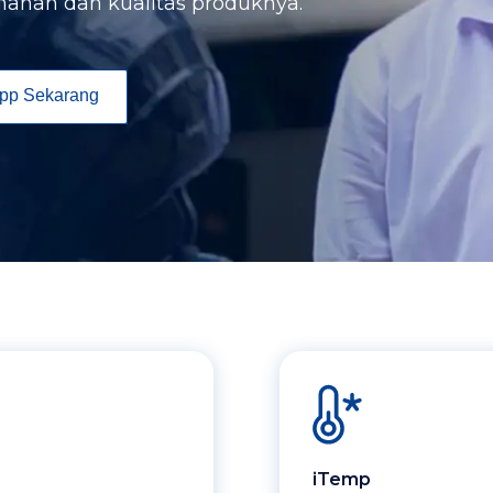
manan dan kualitas produknya.
pp Sekarang
iTemp