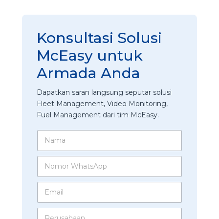
Konsultasi Solusi
McEasy untuk
Armada Anda
Dapatkan saran langsung seputar solusi
Fleet Management, Video Monitoring,
Fuel Management dari tim McEasy.
N
a
m
A
N
a
p
o
*
a
m
k
E
o
a
m
r
h
a
W
P
F
i
h