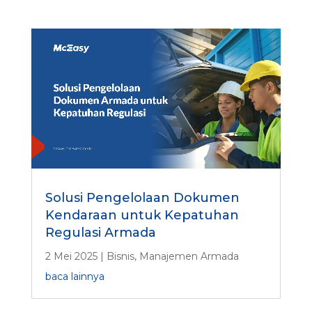
N
a
m
a
Solusi Pengelolaan Dokumen
Kendaraan untuk Kepatuhan
Regulasi Armada
2 Mei 2025
|
Bisnis
,
Manajemen Armada
baca lainnya