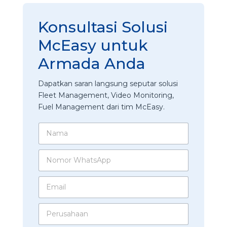
Konsultasi Solusi
McEasy untuk
Armada Anda
Dapatkan saran langsung seputar solusi
Fleet Management, Video Monitoring,
Fuel Management dari tim McEasy.
N
a
m
N
a
o
*
m
E
o
m
r
a
W
P
i
h
e
l
a
r