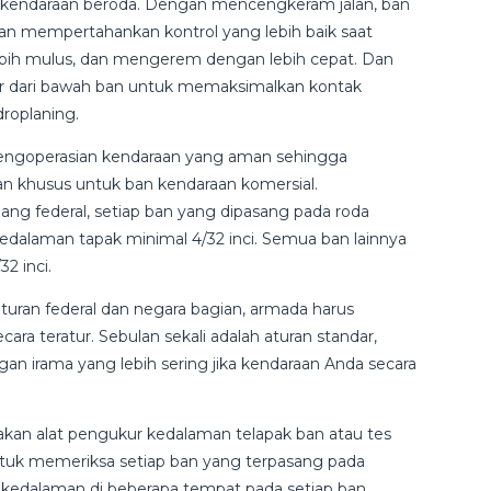
 kendaraan beroda. Dengan mencengkeram jalan, ban
n mempertahankan kontrol yang lebih baik saat
 lebih mulus, dan mengerem dengan lebih cepat. Dan
air dari bawah ban untuk memaksimalkan kontak
droplaning.
pengoperasian kendaraan yang aman sehingga
an khusus untuk ban kendaraan komersial.
g federal, setiap ban yang dipasang pada roda
 kedalaman tapak minimal 4/32 inci. Semua ban lainnya
2 inci.
uran federal dan negara bagian, armada harus
a teratur. Sebulan sekali adalah aturan standar,
n irama yang lebih sering jika kendaraan Anda secara
an alat pengukur kedalaman telapak ban atau tes
ntuk memeriksa setiap ban yang terpasang pada
kedalaman di beberapa tempat pada setiap ban.