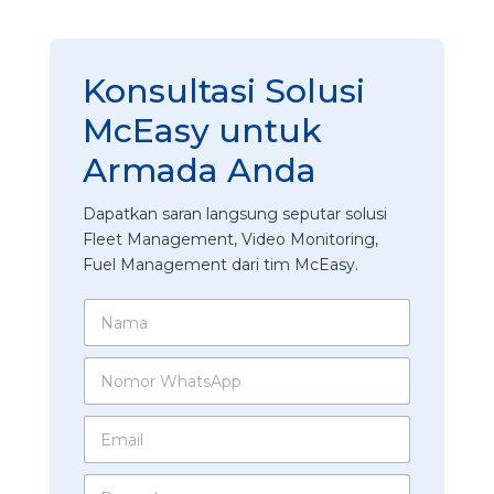
Konsultasi Solusi
McEasy untuk
Armada Anda
Dapatkan saran langsung seputar solusi
Fleet Management, Video Monitoring,
Fuel Management dari tim McEasy.
N
a
m
N
a
o
*
m
E
o
m
r
a
W
u
P
i
h