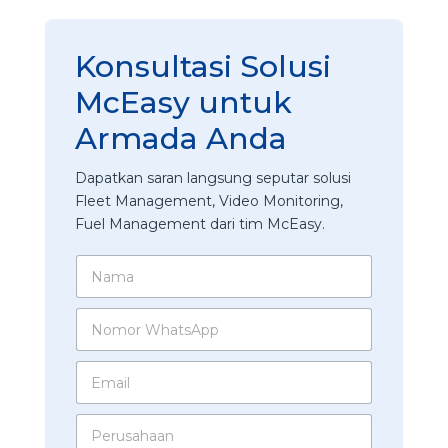
Konsultasi Solusi
McEasy untuk
Armada Anda
Dapatkan saran langsung seputar solusi
Fleet Management, Video Monitoring,
Fuel Management dari tim McEasy.
N
a
m
N
a
o
*
m
A
E
o
n
m
r
d
a
W
a
P
i
h
s
e
l