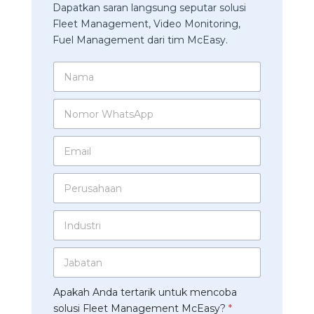
Dapatkan saran langsung seputar solusi
Fleet Management, Video Monitoring,
Fuel Management dari tim McEasy.
N
a
m
N
a
o
*
m
E
o
m
r
a
W
P
i
h
e
l
a
r
*
t
I
u
s
n
s
A
d
a
p
J
u
h
p
a
s
a
*
b
t
a
Apakah Anda tertarik untuk mencoba
a
r
n
t
solusi Fleet Management McEasy?
*
i
*