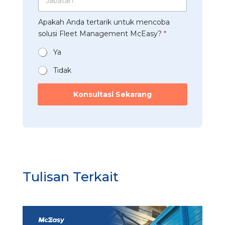
l
p
a
s
a
e
*
b
t
a
e
Apakah Anda tertarik untuk mencoba
a
r
n
t
t
solusi Fleet Management McEasy?
*
i
*
F
a
*
l
n
Ya
e
*
e
Tidak
t
N
Konsultasi Sekarang
o
m
o
r
Tulisan Terkait