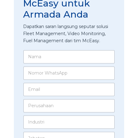
McEasy untuk
Armada Anda
Dapatkan saran langsung seputar solusi
Fleet Management, Video Monitoring,
Fuel Management dari tim McEasy.
N
a
m
N
a
o
*
m
E
o
m
r
a
W
P
i
h
e
l
a
r
*
t
I
u
s
n
s
A
d
a
F
p
J
u
h