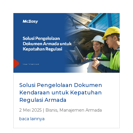
c
o
b
a
*
Solusi Pengelolaan Dokumen
Kendaraan untuk Kepatuhan
Regulasi Armada
2 Mei 2025
|
Bisnis
,
Manajemen Armada
baca lainnya