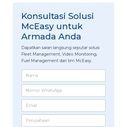
Konsultasi Solusi
McEasy untuk
Armada Anda
Dapatkan saran langsung seputar solusi
Fleet Management, Video Monitoring,
Fuel Management dari tim McEasy.
N
a
m
N
a
o
*
m
E
o
m
r
a
W
P
i
h
e
l
a