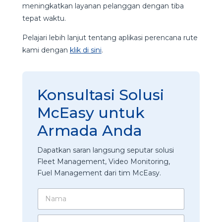
meningkatkan layanan pelanggan dengan tiba
tepat waktu.
Pelajari lebih lanjut tentang aplikasi perencana rute
kami dengan
klik di sini
.
Konsultasi Solusi
McEasy untuk
Armada Anda
Dapatkan saran langsung seputar solusi
Fleet Management, Video Monitoring,
Fuel Management dari tim McEasy.
P
N
e
a
r
m
u
N
a