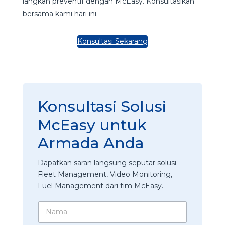
langkah preventif dengan McEasy. Konsultasikan
bersama kami hari ini.
Konsultasi Sekarang
Konsultasi Solusi
McEasy untuk
Armada Anda
Dapatkan saran langsung seputar solusi
Fleet Management, Video Monitoring,
Fuel Management dari tim McEasy.
N
a
m