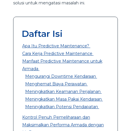
solusi untuk mengatasi masalah ini.
Daftar Isi
Apa Itu Predictive Maintenance?
Cara Kerja Predictive Maintenance
Manfaat Predictive Maintenance untuk
Armada
Mengurangi Downtime Kendaraan
Menghemat Biaya Perawatan
Meningkatkan Keamanan Perjalanan
Meningkatkan Masa Pakai Kendaraan
Meningkatkan Potensi Pendapatan
Kontrol Penuh Pemeliharaan dan
Maksimalkan Performa Armada dengan