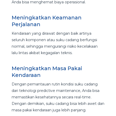
Anda bisa menghemat biaya operasional.
Meningkatkan Keamanan
Perjalanan
Kendaraan yang dirawat dengan baik artinya
seluruh komponen atau suku cadang berfungsi
normal, sehingga mengurangi risiko kecelakaan
lalu lintas akibat kegagalan teknis.
Meningkatkan Masa Pakai
Kendaraan
Dengan pemantauan rutin kondisi suku cadang
dari teknologi predictive maintenance, Anda bisa
memastikan kesehatannya secara real-time.
Dengan demikian, suku cadang bisa lebih awet dan
masa pakai kendaraan juga lebih panjang.