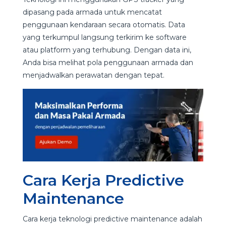
dipasang pada armada untuk mencatat
penggunaan kendaraan secara otomatis. Data
yang terkumpul langsung terkirim ke software
atau platform yang terhubung. Dengan data ini,
Anda bisa melihat pola penggunaan armada dan
menjadwalkan perawatan dengan tepat.
Cara Kerja Predictive
Maintenance
Cara kerja teknologi predictive maintenance adalah