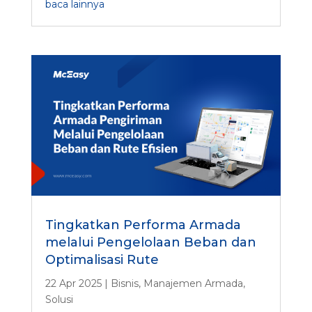
baca lainnya
Tingkatkan Performa Armada
melalui Pengelolaan Beban dan
Optimalisasi Rute
22 Apr 2025
|
Bisnis
,
Manajemen Armada
,
Solusi