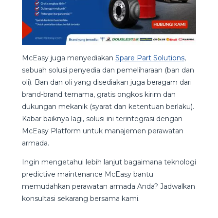
McEasy juga menyediakan
Spare Part Solutions
,
sebuah solusi penyedia dan pemeliharaan (ban dan
oli). Ban dan oli yang disediakan juga beragam dari
brand-brand ternama, gratis ongkos kirim dan
dukungan mekanik (syarat dan ketentuan berlaku).
Kabar baiknya lagi, solusi ini terintegrasi dengan
McEasy Platform untuk manajemen perawatan
armada.
Ingin mengetahui lebih lanjut bagaimana teknologi
predictive maintenance McEasy bantu
memudahkan perawatan armada Anda? Jadwalkan
konsultasi sekarang bersama kami.