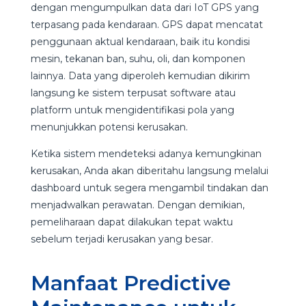
dengan mengumpulkan data dari IoT GPS yang
terpasang pada kendaraan. GPS dapat mencatat
penggunaan aktual kendaraan, baik itu kondisi
mesin, tekanan ban, suhu, oli, dan komponen
lainnya. Data yang diperoleh kemudian dikirim
langsung ke sistem terpusat software atau
platform untuk mengidentifikasi pola yang
menunjukkan potensi kerusakan.
Ketika sistem mendeteksi adanya kemungkinan
kerusakan, Anda akan diberitahu langsung melalui
dashboard untuk segera mengambil tindakan dan
menjadwalkan perawatan. Dengan demikian,
pemeliharaan dapat dilakukan tepat waktu
sebelum terjadi kerusakan yang besar.
Manfaat Predictive