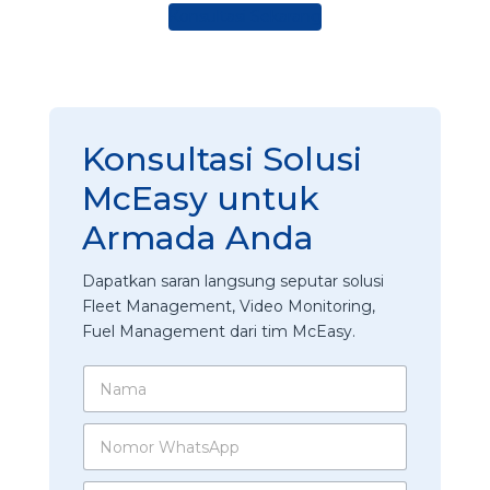
Konsultasi Sekarang
Konsultasi Solusi
McEasy untuk
Armada Anda
Dapatkan saran langsung seputar solusi
Fleet Management, Video Monitoring,
Fuel Management dari tim McEasy.
*
N
P
a
e
m
r
N
a
u
o
*
s
m