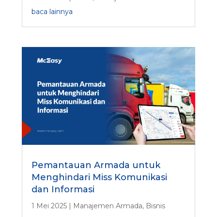
baca lainnya
Pemantauan Armada untuk
Menghindari Miss Komunikasi
dan Informasi
1 Mei 2025
|
Manajemen Armada
,
Bisnis