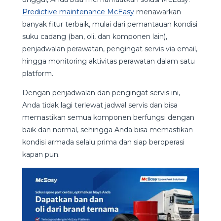
Predictive maintenance McEasy
menawarkan
banyak fitur terbaik, mulai dari pemantauan kondisi
suku cadang (ban, oli, dan komponen lain),
penjadwalan perawatan, pengingat servis via email,
hingga monitoring aktivitas perawatan dalam satu
platform.
Dengan penjadwalan dan pengingat servis ini,
Anda tidak lagi terlewat jadwal servis dan bisa
memastikan semua komponen berfungsi dengan
baik dan normal, sehingga Anda bisa memastikan
kondisi armada selalu prima dan siap beroperasi
kapan pun.