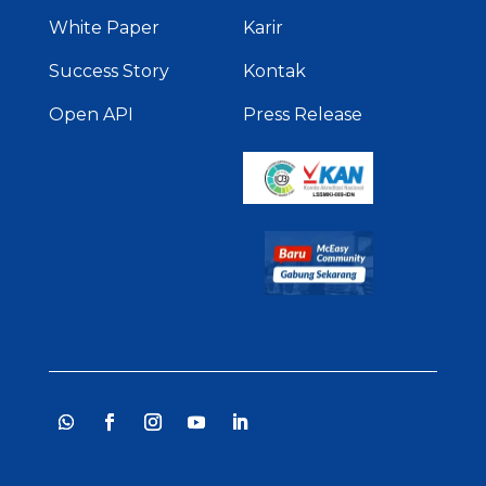
White Paper
Karir
Success Story
Kontak
Open API
Press Release