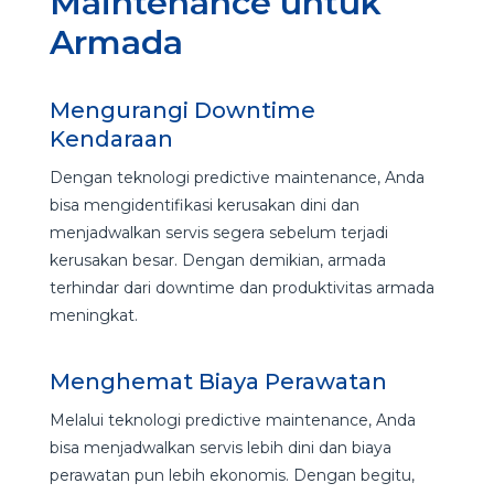
Maintenance untuk
Armada
Mengurangi Downtime
Kendaraan
Dengan teknologi predictive maintenance, Anda
bisa mengidentifikasi kerusakan dini dan
menjadwalkan servis segera sebelum terjadi
kerusakan besar. Dengan demikian, armada
terhindar dari downtime dan produktivitas armada
meningkat.
Menghemat Biaya Perawatan
Melalui teknologi predictive maintenance, Anda
bisa menjadwalkan servis lebih dini dan biaya
perawatan pun lebih ekonomis. Dengan begitu,