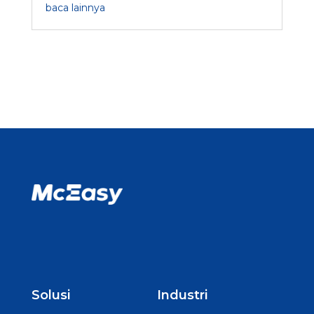
baca lainnya
Solusi
Industri