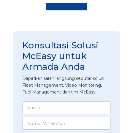
Konsultasi Sekarang
Konsultasi Solusi
McEasy untuk
Armada Anda
Dapatkan saran langsung seputar solusi
Fleet Management, Video Monitoring,
Fuel Management dari tim McEasy.
N
a
m
A
N
a
p
o
*
a
m