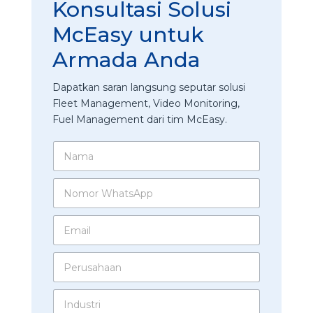
Konsultasi Solusi
McEasy untuk
Armada Anda
Dapatkan saran langsung seputar solusi
Fleet Management, Video Monitoring,
Fuel Management dari tim McEasy.
N
a
m
N
a
o
*
m
N
E
o
o
m
r
m
a
W
o
P
i
h
r
e
l
a
A
r
*
t
I
n
u
s
n
d
s