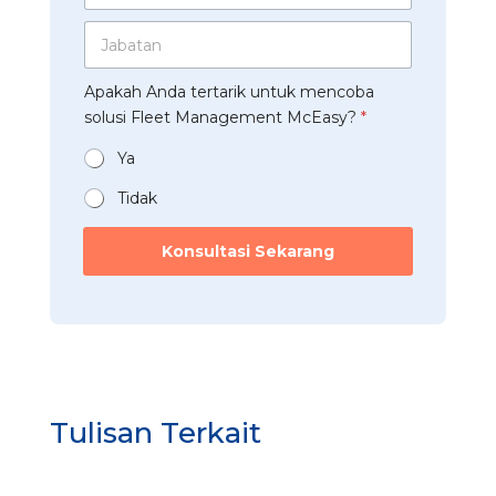
A
d
a
a
p
J
u
*
h
p
a
s
a
*
b
t
a
Apakah Anda tertarik untuk mencoba
a
r
n
t
solusi Fleet Management McEasy?
*
i
*
a
*
n
Ya
*
Tidak
Konsultasi Sekarang
Tulisan Terkait