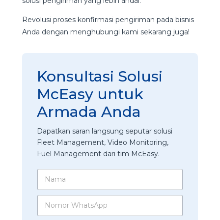
solusi pengiriman yang lebih andal.
Revolusi proses konfirmasi pengiriman pada bisnis
Anda dengan menghubungi kami sekarang juga!
Konsultasi Solusi
McEasy untuk
Armada Anda
Dapatkan saran langsung seputar solusi
Fleet Management, Video Monitoring,
Fuel Management dari tim McEasy.
*
N
*
a
F
m
l
N
a
e
o
*
e
m