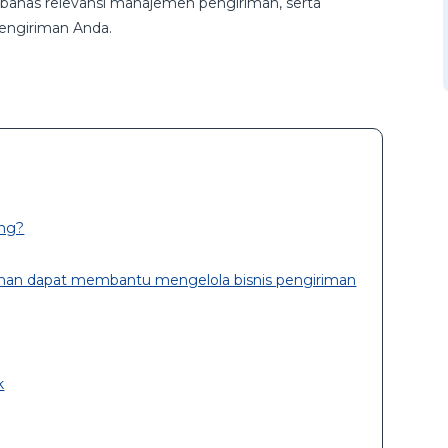
bahas relevansi manajemen pengiriman, serta
engiriman Anda.
ng?
man dapat membantu mengelola bisnis pengiriman
k