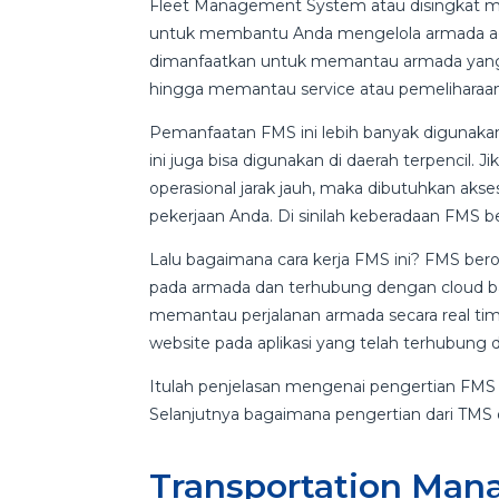
Fleet Management System atau disingkat me
untuk membantu Anda mengelola armada agar
dimanfaatkan untuk memantau armada yang 
hingga memantau service atau pemeliharaa
Pemanfaatan FMS ini lebih banyak digunaka
ini juga bisa digunakan di daerah terpencil. 
operasional jarak jauh, maka dibutuhkan ak
pekerjaan Anda. Di sinilah keberadaan FMS be
Lalu bagaimana cara kerja FMS ini? FMS ber
pada armada dan terhubung dengan cloud ba
memantau perjalanan armada secara real time 
website pada aplikasi yang telah terhubung
Itulah penjelasan mengenai pengertian FMS 
Selanjutnya bagaimana pengertian dari TMS
Transportation Ma