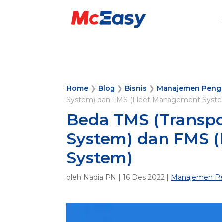
Home
❯
Blog
❯
Bisnis
❯
Manajemen Peng
System) dan FMS (Fleet Management Syst
Beda TMS (Transp
System) dan FMS 
System)
oleh
Nadia PN
|
16 Des 2022
|
Manajemen Pe