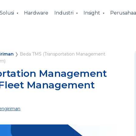
Solusi
Hardware
Industri
Insight
Perusaha
iriman
❯
Beda TMS (Transportation Management
em)
ortation Management
(Fleet Management
ngiriman