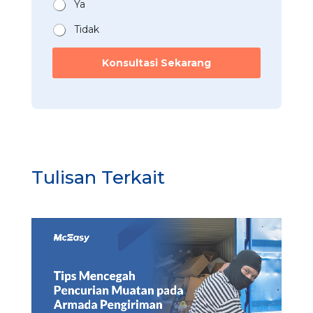
n
Ya
*
Tidak
Konsultasi Sekarang
Tulisan Terkait