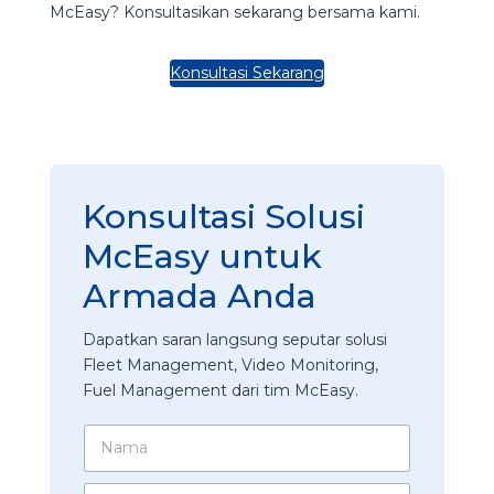
McEasy? Konsultasikan sekarang bersama kami.
Konsultasi Sekarang
Konsultasi Solusi
McEasy untuk
Armada Anda
Dapatkan saran langsung seputar solusi
Fleet Management, Video Monitoring,
Fuel Management dari tim McEasy.
N
a
m
N
N