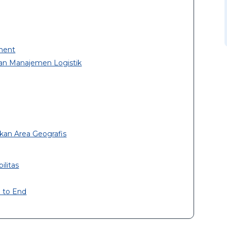
ment
dan Manajemen Logistik
an Area Geografis
ilitas
 to End