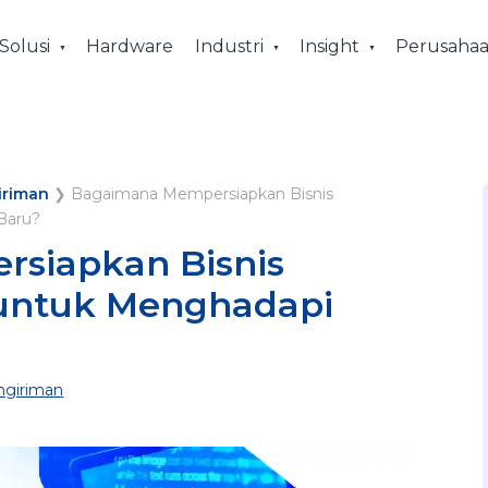
Solusi
Hardware
Industri
Insight
Perusaha
iriman
❯
Bagaimana Mempersiapkan Bisnis
Baru?
siapkan Bisnis
untuk Menghadapi
giriman