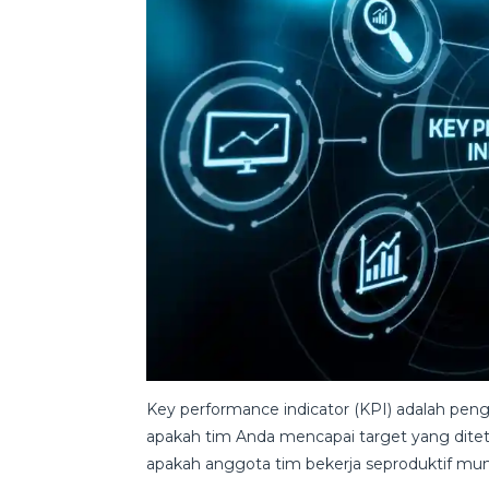
Key performance indicator (KPI) adalah pe
apakah tim Anda mencapai target yang ditet
apakah anggota tim bekerja seproduktif mun