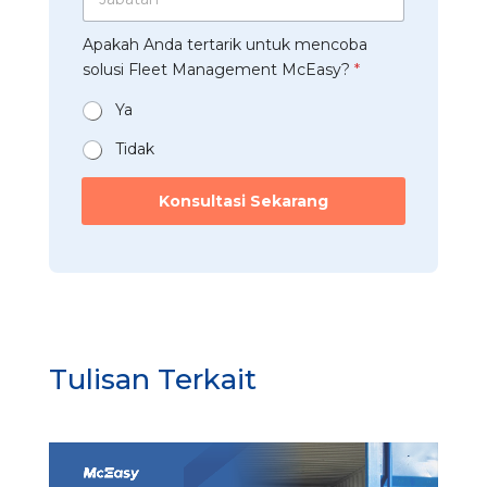
p
a
s
a
*
b
t
a
Apakah Anda tertarik untuk mencoba
a
r
n
t
solusi Fleet Management McEasy?
*
i
*
a
*
n
Ya
*
Tidak
P
e
Konsultasi Sekarang
r
u
s
a
h
a
a
n
Tulisan Terkait
N
a
m
a
*