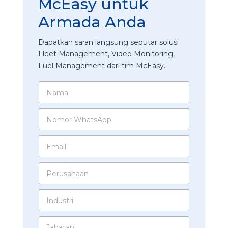
McEasy untuk
Armada Anda
Dapatkan saran langsung seputar solusi
Fleet Management, Video Monitoring,
Fuel Management dari tim McEasy.
N
a
m
N
a
o
*
m
E
o
m
r
a
W
P
i
h
e
l
a
r
*
t
I
u
s
n
s
A
d
a
p
J
u
h