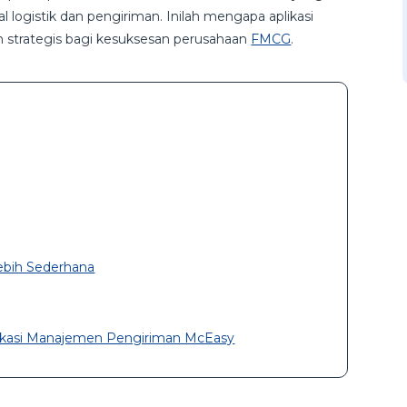
l logistik dan pengiriman. Inilah mengapa aplikasi
 strategis bagi kesuksesan perusahaan
FMCG
.
bih Sederhana
plikasi Manajemen Pengiriman McEasy