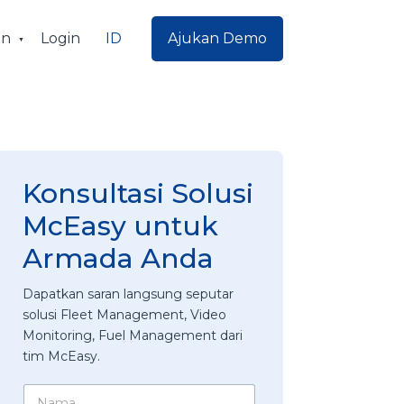
ID
an
Login
Ajukan Demo
Konsultasi Solusi
McEasy untuk
Armada Anda
Dapatkan saran langsung seputar
solusi Fleet Management, Video
Monitoring, Fuel Management dari
tim McEasy.
N
N