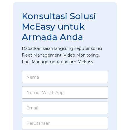
Konsultasi Solusi
McEasy untuk
Armada Anda
Dapatkan saran langsung seputar solusi
Fleet Management, Video Monitoring,
Fuel Management dari tim McEasy.
N
a
m
N
a
o
*
m
E
o
m
r
a
W
P
i
h
e
l
a