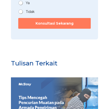
n
Ya
k
*
*
Tidak
Konsultasi Sekarang
Tulisan Terkait