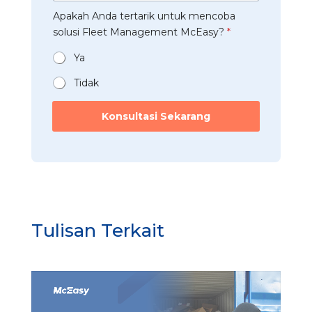
*
b
t
a
Apakah Anda tertarik untuk mencoba
a
r
n
t
solusi Fleet Management McEasy?
*
i
*
a
*
n
Ya
*
Tidak
N
a
Konsultasi Sekarang
m
a
*
P
e
r
u
s
Tulisan Terkait
a
h
a
a
n