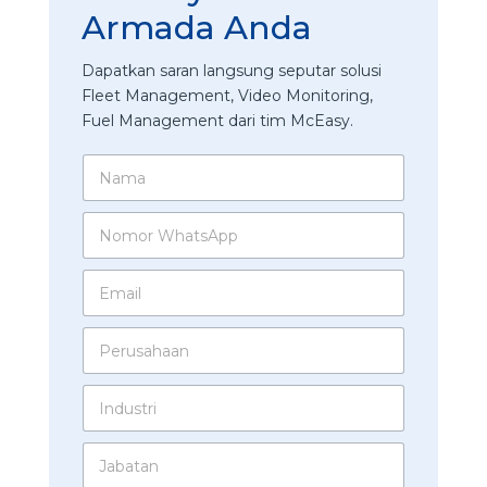
Armada Anda
Dapatkan saran langsung seputar solusi
Fleet Management, Video Monitoring,
Fuel Management dari tim McEasy.
N
a
m
N
a
o
*
m
E
o
m
r
a
W
P
i
h
e
l
a
r
*
t
I
u
s
n
s
A
d
a
p
J
u
h
p
a
s
a