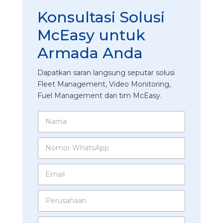
Konsultasi Solusi
McEasy untuk
Armada Anda
Dapatkan saran langsung seputar solusi
Fleet Management, Video Monitoring,
Fuel Management dari tim McEasy.
N
a
m
N
a
o
*
m
E
o
m
r
a
W
M
P
i
h
a
e
l
a
n
r
*
t
a
I
u