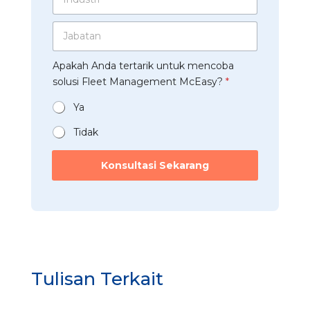
F
n
s
A
l
d
a
p
e
J
u
h
p
e
a
s
a
*
t
b
t
a
Apakah Anda tertarik untuk mencoba
*
a
r
n
t
solusi Fleet Management McEasy?
*
i
*
a
*
n
Ya
*
Tidak
Konsultasi Sekarang
Tulisan Terkait