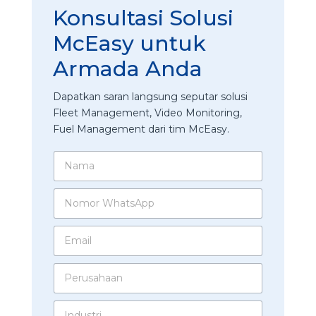
Konsultasi Solusi
McEasy untuk
Armada Anda
Dapatkan saran langsung seputar solusi
Fleet Management, Video Monitoring,
Fuel Management dari tim McEasy.
N
a
m
N
a
o
*
m
E
o
m
r
a
W
P
i
h
e
l
a
r
*
t
*
I
u
s