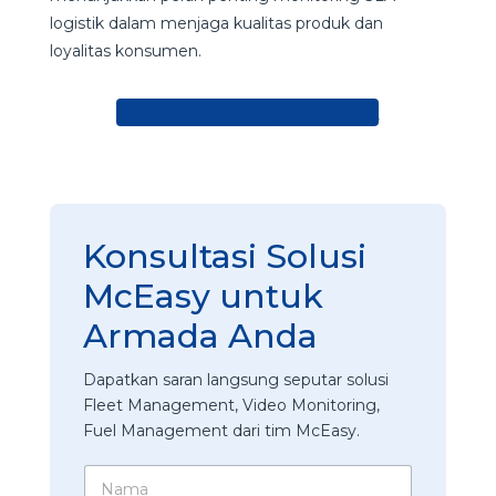
logistik dalam menjaga kualitas produk dan
loyalitas konsumen.
Lihat Studi Kasus Logistik Lainnya
Konsultasi Solusi
McEasy untuk
Armada Anda
Dapatkan saran langsung seputar solusi
Fleet Management, Video Monitoring,
Fuel Management dari tim McEasy.
N
a