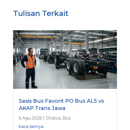
a
h
Tulisan Terkait
a
a
n
t
e
r
t
a
r
i
k
Sasis Bus Favorit PO Bus ALS vs
AKAP Trans Jawa
6 Agu 2026
|
Otobus
,
Bus
baca lainnya