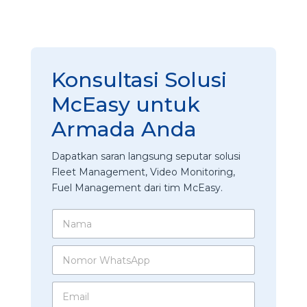
Konsultasi Solusi
McEasy untuk
Armada Anda
Dapatkan saran langsung seputar solusi
Fleet Management, Video Monitoring,
Fuel Management dari tim McEasy.
N
a
m
N
a
o
*
m
E
o
m
r