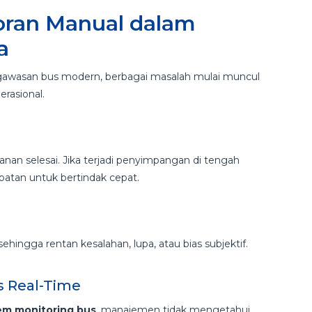
oran Manual dalam
a
gawasan bus modern, berbagai masalah mulai muncul
rasional.
lanan selesai. Jika terjadi penyimpangan di tengah
patan untuk bertindak cepat.
ingga rentan kesalahan, lupa, atau bias subjektif.
as Real-Time
tem monitoring bus
, manajemen tidak mengetahui