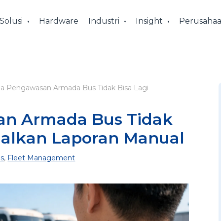
Solusi
Hardware
Industri
Insight
Perusaha
a Pengawasan Armada Bus Tidak Bisa Lagi
n Armada Bus Tidak
dalkan Laporan Manual
s
,
Fleet Management