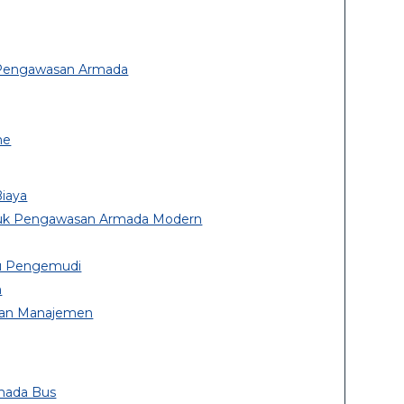
 Pengawasan Armada
me
iaya
tuk Pengawasan Armada Modern
aku Pengemudi
n
 dan Manajemen
mada Bus