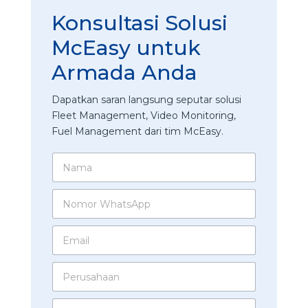
Konsultasi Solusi
McEasy untuk
Armada Anda
Dapatkan saran langsung seputar solusi
Fleet Management, Video Monitoring,
Fuel Management dari tim McEasy.
N
a
m
N
a
o
*
m
A
E
o
n
m
r
d
a
W
a
P
i
h
M
e
l
a
c
r
*
t
I
E
u