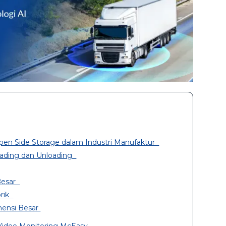
en Side Storage dalam Industri Manufaktur
Loading dan Unloading
 Besar
brik
mensi Besar
Video Monitoring McEasy