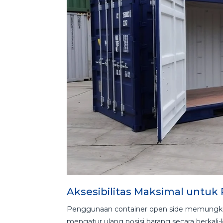
Aksesibilitas Maksimal untuk
Penggunaan container open side memungkinka
mengatur ulang posisi barang secara berkali-ka