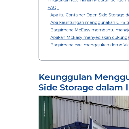
FAQ
Apa itu Container Open Side Storage 
Apa keuntungan menggunakan GPS trac
Bagaimana McEasy membantu manaj
Apakah McEasy menyediakan dukungan
Bagaimana cara mengajukan demo Vi
Keunggulan Menggu
Side Storage dalam 