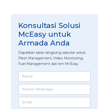
Konsultasi Solusi
McEasy untuk
Armada Anda
Dapatkan saran langsung seputar solusi
Fleet Management, Video Monitoring,
Fuel Management dari tim McEasy.
N
a
m
N
a
o
*
m
E
o
m
r
a