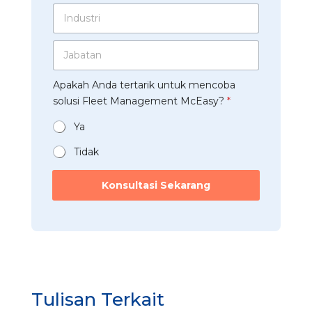
*
m
t
I
u
e
s
n
s
n
A
d
a
t
p
J
u
h
p
a
s
a
*
b
t
a
Apakah Anda tertarik untuk mencoba
a
r
n
t
solusi Fleet Management McEasy?
*
i
*
a
*
n
Ya
*
Tidak
Konsultasi Sekarang
Tulisan Terkait