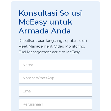
Konsultasi Solusi
McEasy untuk
Armada Anda
Dapatkan saran langsung seputar solusi
Fleet Management, Video Monitoring,
Fuel Management dari tim McEasy.
u
N
n
a
t
m
u
N
a
k
o
*
M
m
E
a
o
m
n
r
a
a
W
P
i
g
h
e
l
e
a
r