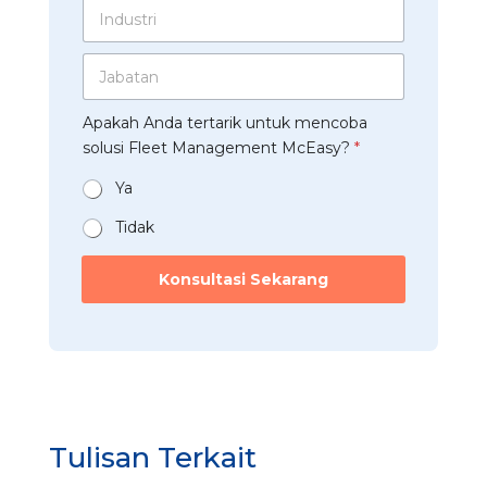
I
u
r
s
n
s
u
A
d
a
s
p
J
u
h
a
p
a
s
a
h
*
b
t
a
a
Apakah Anda tertarik untuk mencoba
a
r
n
a
t
solusi Fleet Management McEasy?
*
i
*
n
a
*
n
Ya
*
Tidak
Konsultasi Sekarang
Tulisan Terkait