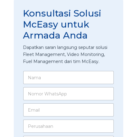
Konsultasi Solusi
McEasy untuk
Armada Anda
Dapatkan saran langsung seputar solusi
Fleet Management, Video Monitoring,
Fuel Management dari tim McEasy.
F
N
l
a
e
m
e
N
a
t
o
*
u
m
E
n
o
m
t
r
a
u
W
P
i
k
h
e
l
P
a
r
*
e
t