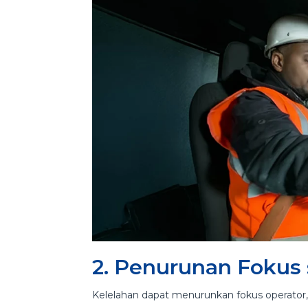
2. Penurunan Fokus
Kelelahan dapat menurunkan fokus operato